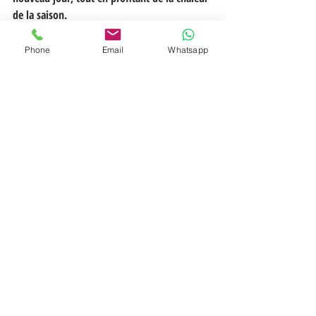
de la saison. 
Phone
Email
Whatsapp
https://www.saint-raphael.com/fr/
Venez vivre l'été 2025 à Saint-Raphaël et 
Boulouris, une expérience que vous n'êtes 
pas prêts d'oublier !
SAINT RAPHAEL - BOULOURIS