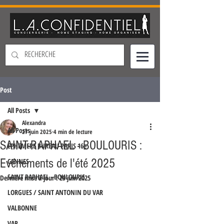
Post
All Posts
Alexandra
All Posts
27 juin 2025
4 min de lecture
SAINT-RAPHAEL - BOULOURIS :
EPHEMERE BUREAU PARIS 16e
Evénements de l'été 2025
CANNES
SAINT RAPHAEL - BOULOURIS
Dernière mise à jour :
29 juin 2025
LORGUES / SAINT ANTONIN DU VAR
VALBONNE
VAR