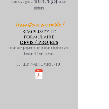
ou
ailleurs (75)
Cannes, Mougins, …
Paris et
alentours
Travaillons ensemble !
Remplissez le
formulaire
devis / projets
et on vous proposera une solution adaptée à vos
besoins et à vos moyens.
OU TELECHARGER LE VERSION PDF