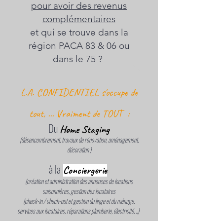
pour avoir des revenus
complémentaires
et qui se trouve dans la
région PACA 83 & 06 ou
dans le 75 ? ​
L.A. CONFIDENTIEL s'occupe de
tout, ...
Vraiment de TOUT :
Du
Home Staging
(désencombrement, travaux de rénovation, aménagement,
décoration )
à la
Conciergerie
(création et administration des annonces de locations
saisonnières, gestion
des locataires
(check-in / check-out et gestion du linge et du ménage,
s
ervices aux locataires, r
éparation
s plomberie,
électricité, ..
)